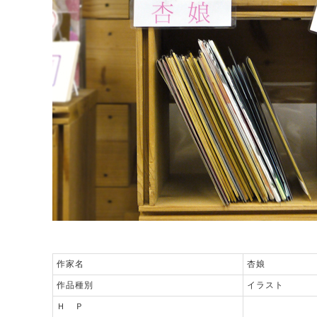
作家名
杏娘
作品種別
イラスト
Ｈ Ｐ