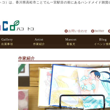
oCo（ハコトコ）は、香川県高松市ことでん一宮駅目の前にあるハンドメイド雑
お問い合わせ
twitter
Gallery
Artist
Mascot
Blog
出展事項
作家紹介
看板犬
イベント情
作家紹介